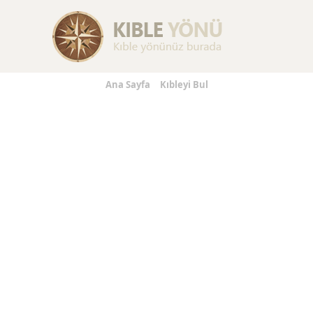
s
Replica Handbags
Replica Jewelry
Replica Watches
R
Ana Sayfa
Kıbleyi Bul