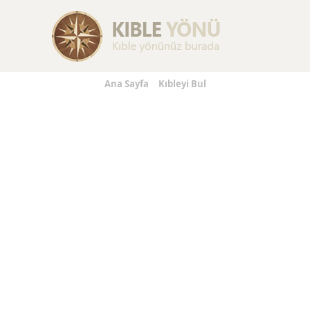
gs
Replica Jewelry
Replica Handbags
Replica Handbag
Ana Sayfa
Kıbleyi Bul