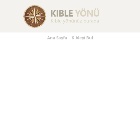
s
Replica Handbags
Replica Jewelry
Replica Watches
R
Ana Sayfa
Kıbleyi Bul