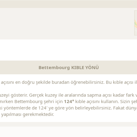
s
Replica Handbags
Replica Handbags
Replica Jewelry
Bettembourg KIBLE YÖNÜ
çısını en doğru şekilde buradan öğrenebilirsiniz. Bu kıble açısı ile
zeyi gösterir. Gerçek kuzey ile aralarında sapma açısı kadar fark va
llanırken Bettembourg şehri için
124°
kıble açısını kullanın. Sizin 
i yöntemlerde de 124' ye göre yön belirleyebilirsiniz. Fakat dünya
 yapılması gerekmektedir.