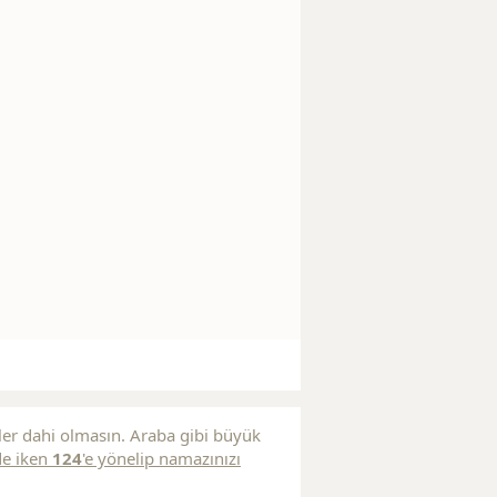
ler dahi olmasın. Araba gibi büyük
de iken
124
'e yönelip namazınızı