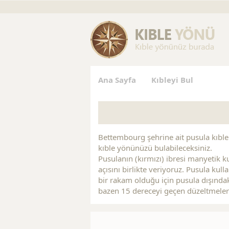
gs
Replica Jewelry
Replica Handbags
Replica Handbag
Ana Sayfa
Kıbleyi Bul
Bettembourg şehrine ait pusula kıble a
kıble yönünüzü bulabileceksiniz.
Pusulanın (kırmızı) ibresi manyetik ku
açısını birlikte veriyoruz. Pusula ku
bir rakam olduğu için pusula dışındak
bazen 15 dereceyi geçen düzeltmeler