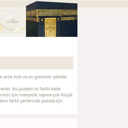
Replica Watches
Replica Watches
Replica Handbags
R
 artık hızlı ve en güvenilir şekilde
rdır. Bu yüzden iki farklı kıble
şehriniz için manyetik sapma çok küçük
nın farklı yerlerinde pusula için