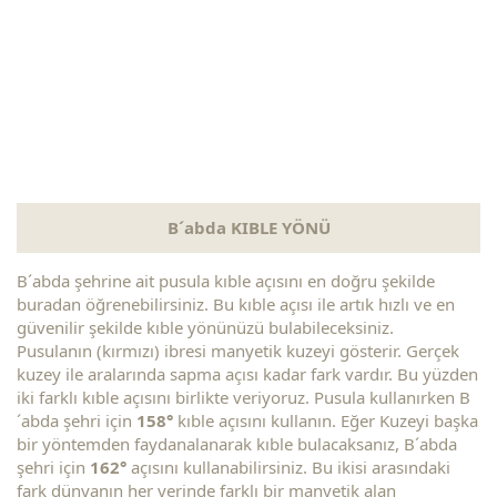
B´abda KIBLE YÖNÜ
B´abda şehrine ait pusula kıble açısını en doğru şekilde
buradan öğrenebilirsiniz. Bu kıble açısı ile artık hızlı ve en
güvenilir şekilde kıble yönünüzü bulabileceksiniz.
Pusulanın (kırmızı) ibresi manyetik kuzeyi gösterir. Gerçek
kuzey ile aralarında sapma açısı kadar fark vardır. Bu yüzden
iki farklı kıble açısını birlikte veriyoruz. Pusula kullanırken B
´abda şehri için
158°
kıble açısını kullanın. Eğer Kuzeyi başka
bir yöntemden faydanalanarak kıble bulacaksanız, B´abda
şehri için
162°
açısını kullanabilirsiniz. Bu ikisi arasındaki
fark dünyanın her yerinde farklı bir manyetik alan