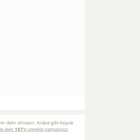
ler dahi olmasın. Araba gibi büyük
de iken
157
'e yönelip namazınızı