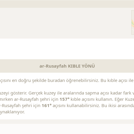
s
Replica Handbags
Replica Handbags
Replica Jewelry
ar-Rusayfah KIBLE YÖNÜ
ısını en doğru şekilde buradan öğrenebilirsiniz. Bu kıble açısı ile 
zeyi gösterir. Gerçek kuzey ile aralarında sapma açısı kadar fark va
lanırken ar-Rusayfah şehri için
157°
kıble açısını kullanın. Eğer Ku
r-Rusayfah şehri için
161°
açısını kullanabilirsiniz. Bu ikisi arasın
ynaklanıyor.