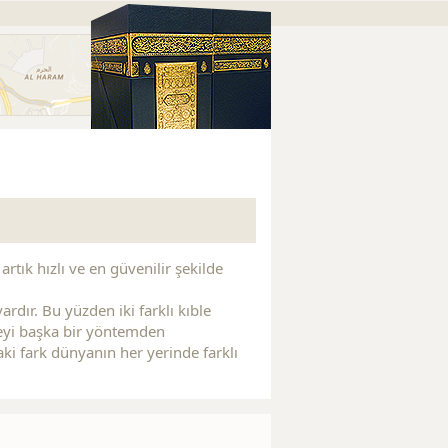
Replica Watches
Replica Watches
Replica Handbags
R
artık hızlı ve en güvenilir şekilde
rdır. Bu yüzden iki farklı kıble
zeyi başka bir yöntemden
daki fark dünyanın her yerinde farklı