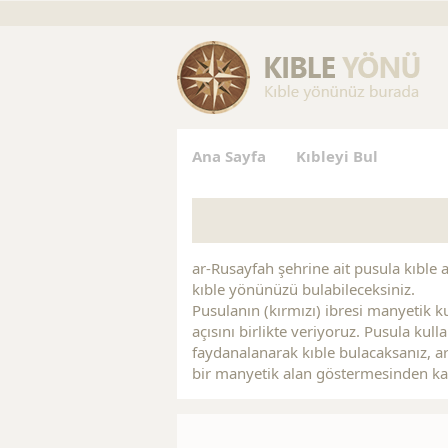
gs
Replica Jewelry
Replica Handbags
Replica Handbag
Ana Sayfa
Kıbleyi Bul
ar-Rusayfah şehrine ait pusula kıble aç
kıble yönünüzü bulabileceksiniz.
Pusulanın (kırmızı) ibresi manyetik ku
açısını birlikte veriyoruz. Pusula kul
faydanalanarak kıble bulacaksanız, a
bir manyetik alan göstermesinden ka