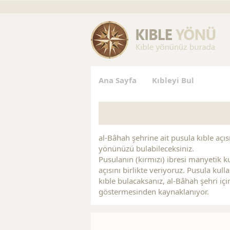
gs
Replica Jewelry
Replica Handbags
Replica Handbag
Ana Sayfa
Kıbleyi Bul
al-Bâhah şehrine ait pusula kıble açısı
yönünüzü bulabileceksiniz.
Pusulanın (kırmızı) ibresi manyetik ku
açısını birlikte veriyoruz. Pusula kul
kıble bulacaksanız, al-Bâhah şehri iç
göstermesinden kaynaklanıyor.