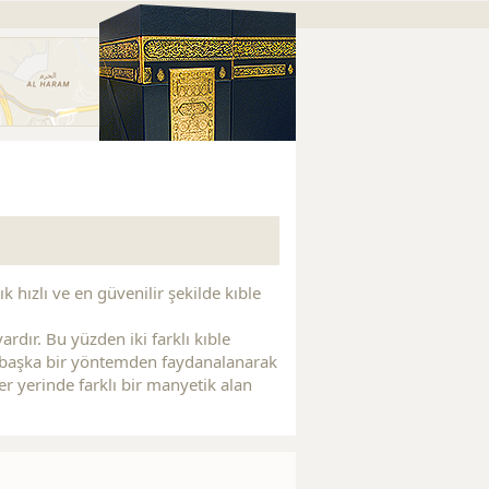
Replica Watches
Replica Watches
Replica Handbags
R
k hızlı ve en güvenilir şekilde kıble
rdır. Bu yüzden iki farklı kıble
yi başka bir yöntemden faydanalanarak
her yerinde farklı bir manyetik alan