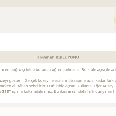
s
Replica Handbags
Replica Handbags
Replica Jewelry
al-Bâhah KIBLE YÖNÜ
nı en doğru şekilde buradan öğrenebilirsiniz. Bu kıble açısı ile artı
zeyi gösterir. Gerçek kuzey ile aralarında sapma açısı kadar fark va
lanırken al-Bâhah şehri için
310°
kıble açısını kullanın. Eğer Kuze
in
313°
açısını kullanabilirsiniz. Bu ikisi arasındaki fark dünyanın 