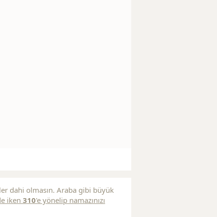
ler dahi olmasın. Araba gibi büyük
de iken
310
'e yönelip namazınızı